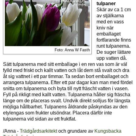
tulpaner
Skär av ca 1 cm
av stjälkarna
med en vass
kniv när
emballaget
fortfarande finns
runt tulpanerna.
Foto: Anna W Fasth
De suger lättare
upp vatten då.
Sätt tulpanerna med sitt emballage i en ren vas som är väl
fylld med friskt och kallt vatten och låt dem stå svalt och dra
åt sig vattnet i ett par timmar. Ta sedan bort emballaget och
arrangera tulpanerna. Efter ett par dagar kan man med fördel
snitta om tulpanerna och byta till nytt fräscht vatten i vasen.
Fyll på rikligt med kallt vatten. Tulpanerna håller sig fräscha
länge om de placeras svalt. Undvik direkt solljus för längsta
möjliga hållbarhet. Tulpanens åldrande påskyndas av den
etylengas som frukter utsöndrar. Placera därför inte
tulpanerna vid sidan av ett fruktfat.
/Anna -
Trädgårdsarkitekt
och grundare av
Kungsbacka