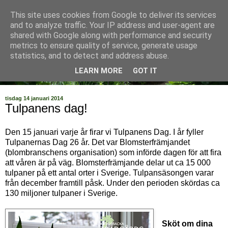
This site uses cookies from Google to deliver its services
and to analyze traffic. Your IP address and user-agent are
shared with Google along with performance and security
metrics to ensure quality of service, generate usage
statistics, and to detect and address abuse.
LEARN MORE
GOT IT
tisdag 14 januari 2014
Tulpanens dag!
Den 15 januari varje år firar vi Tulpanens Dag. I år fyller
Tulpanernas Dag 26 år. Det var Blomsterfrämjandet
(blombranschens organisation) som införde dagen för att fira
att våren är på väg. Blomsterfrämjande delar ut ca 15 000
tulpaner på ett antal orter i Sverige. Tulpansäsongen varar
från december framtill påsk. Under den perioden skördas ca
130 miljoner tulpaner i Sverige.
Sköt om dina