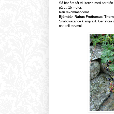
Så här års får vi litervis med bär från
på ca 15 meter.
Kan rekommenderas!
Björnbär, Rubus Fruticosus 'Thorn
Snabbväxande klängväxt. Ger stora god
naturell torvmull.