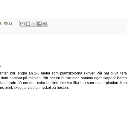
kl.
05:12
4
antan blir längre än 2-3 meter som plantskolorna skriver. Vår har blivit flera
när dom hamnat på marken. Blir det en buske med samma egenskaper? Bären
 funderade på om den extra busken inte var lika bra som moderplantan. Kan
ns björk skuggar väldigt mycket på hösten.