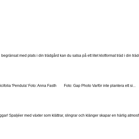
 begränsat med plats i din trädgård kan du satsa på ett litet klotformat träd i din trä
icifolia 'Pendula' Foto: Anna Fasth Foto: Gap Photo Varför inte plantera ett si...
gar! Spaljéer med växter som klättrar, slingrar och klänger skapar en härlig atmosfär