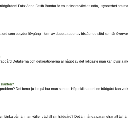
ädgården! Foto: Anna Fasth Bambu är en tacksam växt att odla, i synnerhet om man s
skt ord som betyder lövgång i form av dubbla rader av fristående stöd som är övervux
r
trädgård Detaljerna och dekorationerna är något av det roligaste man kan pyssla me
 slänten?
er problem? Det beror ju lite på hur man ser det. Höjdskillnader i en trädgård kan ve
?
tänka på när man väljer träd till sin trädgård? Det är många parametrar att ta hänsyn 